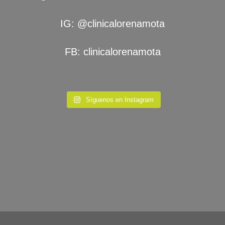
IG:
@clinicalorenamota
FB:
clinicalorenamota
Síguenos en Instagram