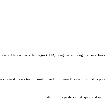
dació Universitària del Bages (FUB). Vaig néixer i vaig créixer a Terras
a cuidar de la nostra comunitat i poder millorar la vida dels nostres paci
 que és per a la nostra gent tenir a prop a professionals que ho donin to