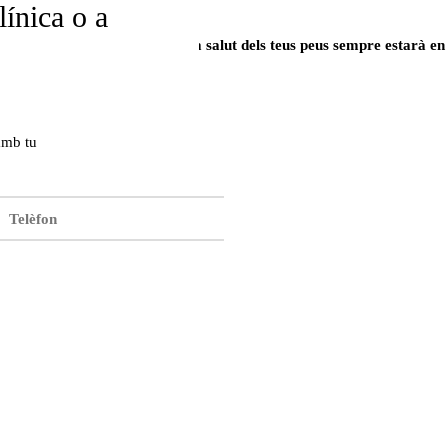
línica o a
adascun dels nostres pacients;
la salut dels teus peus sempre estarà en
amb tu