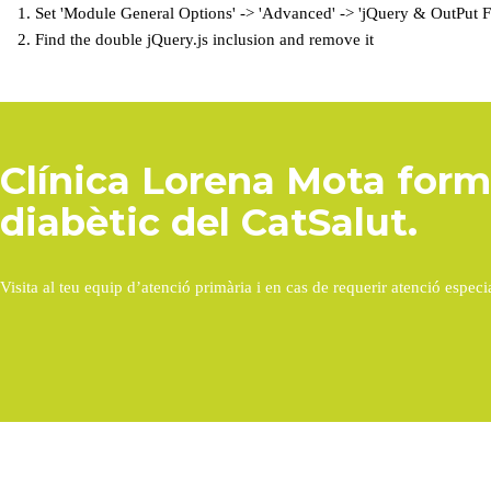
1. Set 'Module General Options' -> 'Advanced' -> 'jQuery & OutPut Filt
2. Find the double jQuery.js inclusion and remove it
Clínica Lorena Mota forma
diabètic del CatSalut.
Visita al teu equip d’atenció primària i en cas de requerir atenció especia