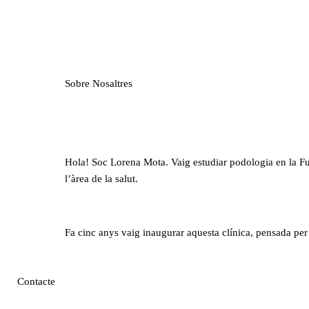
Sobre Nosaltres
Hola! Soc Lorena Mota. Vaig estudiar podologia en la Fun
l’àrea de la salut.
Fa cinc anys vaig inaugurar aquesta clínica, pensada per 
Contacte
Ens situem a Terrassa, Barcelona perquè sabem l’important