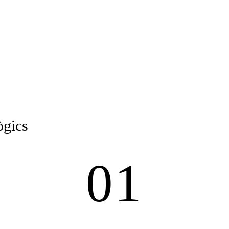
ògics
01