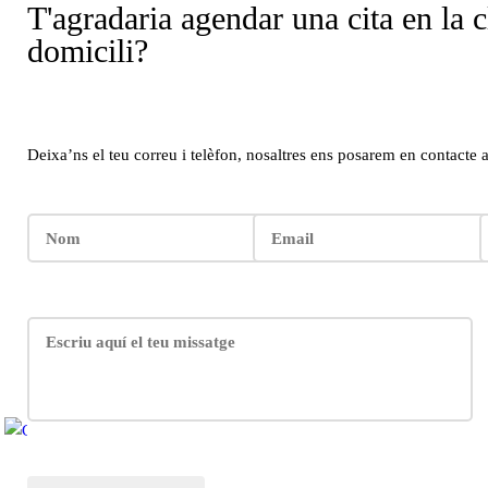
T'agradaria agendar una cita en la c
domicili?
Actualment som un gran equip i tenim una missió amb c
Deixa’ns el teu correu i telèfon, nosaltres ens posarem en contacte 