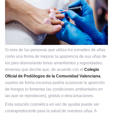
Si eres de las personas que utiliza los esmaltes de uñas
como una forma de mejorar la apariencia de sus uñas de
los pies disimulando tonos amarillentos y rugosidades,
tenemos que decirte que, de acuerdo con el
Colegio
Oficial de Podólogos de la Comunidad Valenciana
,
usarlos de forma excesiva podría ocasionar la aparición
de hongos (o fomentar las condiciones ambientales en
las que se reproducen), grietas o descamaciones.
Esta solución cosmética en vez de ayudar puede ser
contraproducente para la salud de nuestras uñas. A