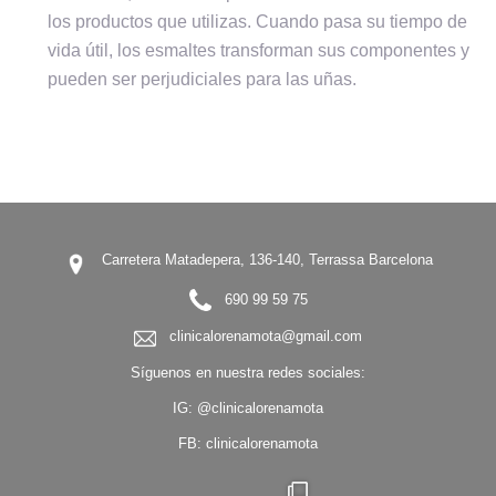
los productos que utilizas. Cuando pasa su tiempo de
vida útil, los esmaltes transforman sus componentes y
pueden ser perjudiciales para las uñas.
Carretera Matadepera, 136-140, Terrassa Barcelona
690 99 59 75
clinicalorenamota@gmail.com
Síguenos en nuestra redes sociales:
IG:
@clinicalorenamota
FB:
clinicalorenamota