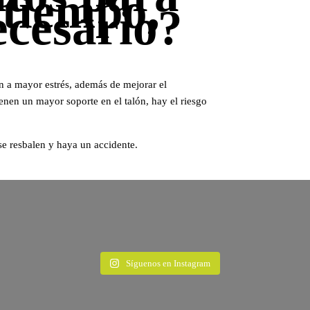
 tiempo,
ecesario?
en a mayor estrés, además de mejorar el
enen un mayor soporte en el talón, hay el riesgo
se resbalen y haya un accidente.
Síguenos en Instagram