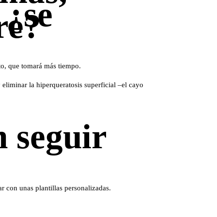
 ¿se
re?
nto, que tomará más tiempo.
liminar la hiperqueratosis superficial –el cayo
 seguir
 con unas plantillas personalizadas.