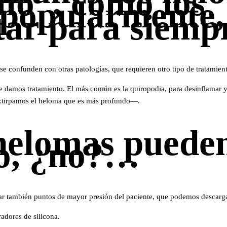
llo”, como los
popularmente,
tar para siemp
se confunden con otras patologías, que requieren otro tipo de tratamie
damos tratamiento. El más común es la quiropodia, para desinflamar y e
extirpamos el heloma que es más profundo—.
helomas pueden
o, ¿no?…
r también puntos de mayor presión del paciente, que podemos descargar
radores de silicona.