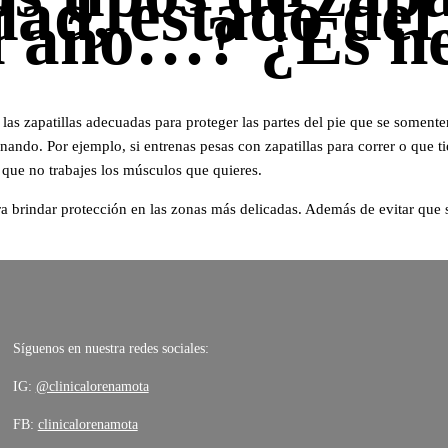
dad, estado del
el año…? ¿Es n
 las zapatillas adecuadas para proteger las partes del pie que se soment
ndo. Por ejemplo, si entrenas pesas con zapatillas para correr o que ti
o que no trabajes los músculos que quieres.
ra brindar protección en las zonas más delicadas. Además de evitar que 
Síguenos en nuestra redes sociales:
IG:
@clinicalorenamota
FB:
clinicalorenamota