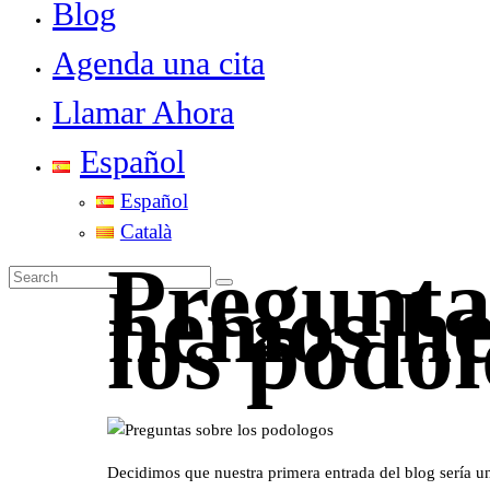
Blog
Agenda una cita
Llamar Ahora
Español
Español
Català
Pregunta
hemos hec
los podó
Decidimos que nuestra primera entrada del blog sería un