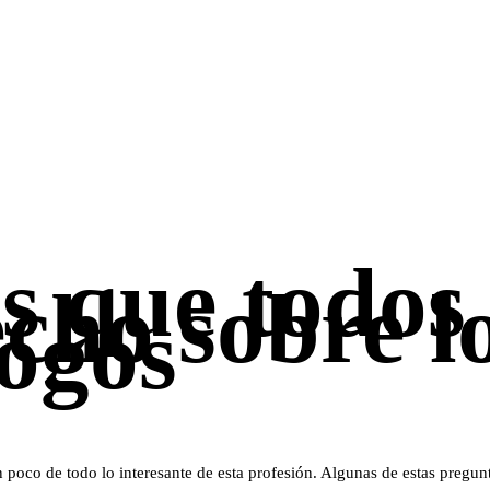
s que todos
ho sobre lo
logos
 poco de todo lo interesante de esta profesión. Algunas de estas pregunt