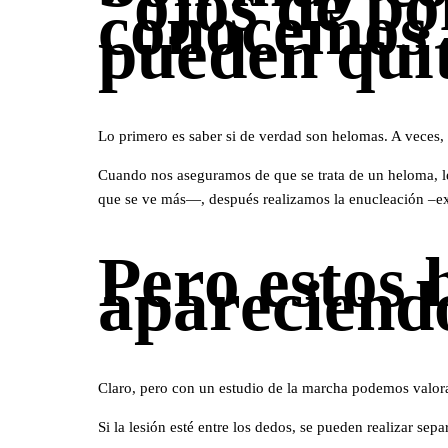
“ojos de po
conocemos 
pueden qui
Lo primero es saber si de verdad son helomas. A veces, 
Cuando nos aseguramos de que se trata de un heloma, le 
que se ve más—, después realizamos la enucleación –
Pero estos 
apareciend
Claro, pero con un estudio de la marcha podemos valora
Si la lesión esté entre los dedos, se pueden realizar sepa