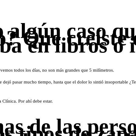
 algún caso qu
? Que creíste 
ba en libros o 
e vemos todos los días, no son más grandes que 5 milímetros.
 dejó pasar mucho tiempo, hasta que el dolor lo sintió insoportable ¿Te 
Clínica. Por ahí debe estar.
as de las pers
s tipos de zap