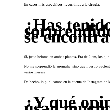
En casos más específicos, recurrimos a la cirugía.
¿Has tenido
sorprendido
se encontra
Sí, justo heloma en ambas plantas. Era de 2 cm, los qu
No me sorprendió la anomalía, sino que nuestro paciente
varios meses?
De hecho, lo publicamos en la cuenta de Instagram de la 
¿Y qué opin
usan mucho