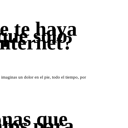
e te haya
que solo
internet?
imaginas un dolor en el pie, todo el tiempo, por
onas que
atos para