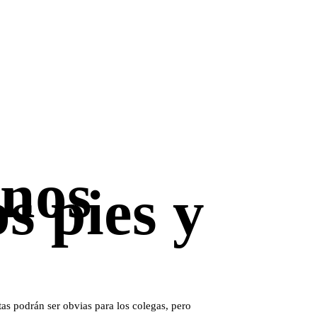
 nos
s pies y
as podrán ser obvias para los colegas, pero