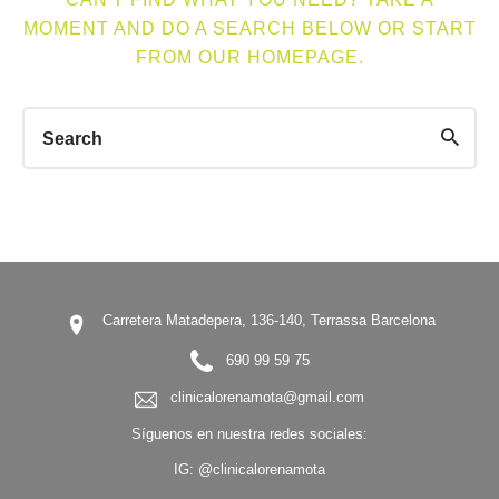
MOMENT AND DO A SEARCH BELOW OR START
FROM
OUR HOMEPAGE
.
Carretera Matadepera, 136-140, Terrassa Barcelona
690 99 59 75
clinicalorenamota@gmail.com
Síguenos en nuestra redes sociales:
IG:
@clinicalorenamota