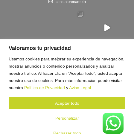
FB:
clinicalorenamota
Valoramos tu privacidad
Síguenos en Instagram
Usamos cookies para mejorar su experiencia de navegación,
mostrar anuncios o contenido personalizados y analizar
nuestro tráfico. Al hacer clic en "Aceptar todo", usted acepta
nuestro uso de cookies. Para más información puede visitar
nuestra
Política de Privacidad
y
Aviso Legal
.
Aceptar todo
Política de Privacidad
Aviso Legal
Personalizar
Todos los derechos reservados por Clínica Lorena Mota. 2023.
Rechazar todo
Diseñado y desarrollado por
No Agency MX