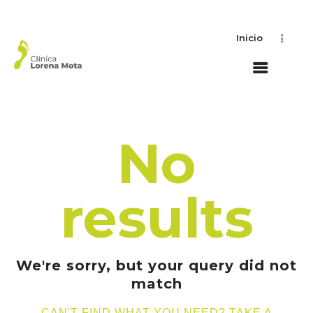
Inicio
No
results
We're sorry, but your query did not
match
CAN'T FIND WHAT YOU NEED? TAKE A